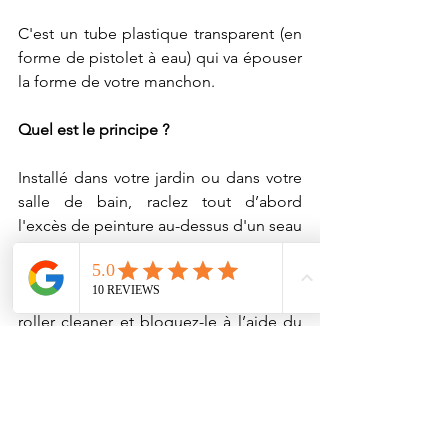
C'est un tube plastique transparent (en 
forme de pistolet à eau) qui va épouser 
la forme de votre manchon.
Quel est le principe ?
Installé dans votre jardin ou dans votre 
salle de bain, raclez tout d’abord 
l'excès de peinture au-dessus d'un seau 
à l’aide de “l'encoche“ prévue.
Ensuite, insérez votre manchon dans le 
roller cleaner et bloquez-le à l’aide du 
crochet sur le tube.
Fixez à l'autre extrémité du tube, un 
tuyau d'arrosage ou votre rallonge de 
douche. (Vous devez enlever le 