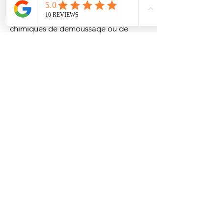
Sans compter l’utilisation de produits
chimiques de démoussage ou de
décapage potentiellement dangereux
sans protection, ni équipement…
Vous avez compris. Les points à
considérer ne manquent pas, les
travaux de peinture ne s’improvisent
pas. Ils demandent une grande
expérience pour avoir un résultat
soigné et à la hauteur.
Entre nous, êtes-vous vraiment
certain de vouloir “tenter votre
chance” maintenant que vous avez la
connaissance de tous les paramètres
qui entrent en jeu ?
Faire les travaux par ses propres
moyens, se priver de l’expertise de
professionnels compétents, ne