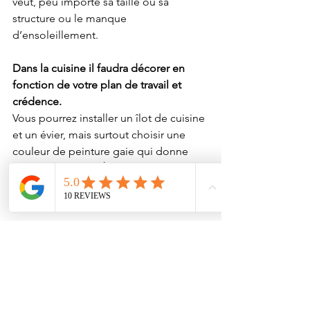
veut, peu importe sa taille ou sa 
structure ou le manque 
d’ensoleillement.
Dans la cuisine il faudra décorer en 
fonction de votre plan de travail et 
crédence.
Vous pourrez installer un îlot de cuisine 
et un évier, mais surtout choisir une 
couleur de peinture gaie qui donne 
envie de cuisiner. Évitez de préférence 
les couleurs comme le noir, le bleu ou 
le gris.
Pour un effet d’agrandissement des 
pièces et pour des pièces sombres, 
privilégiez des teintes pastelles ou 
blanches. Les teintes foncées ont 
tendance à rétrécir les pièces. 